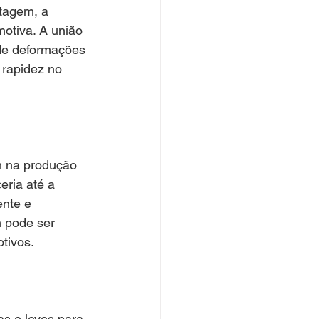
tagem, a 
otiva. A união 
 de deformações 
rapidez no 
h na produção 
eria até a 
ente e 
 pode ser 
tivos.
s e leves para 