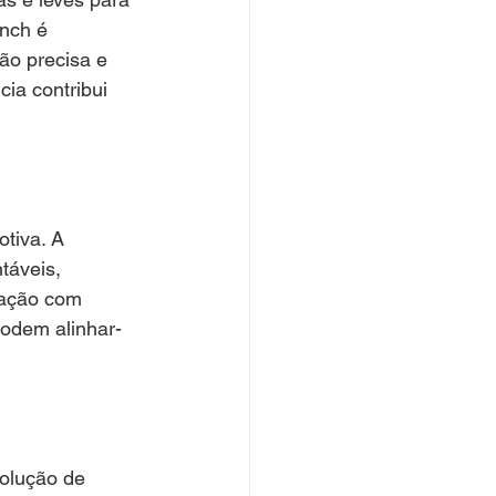
inch é 
ão precisa e 
cia contribui 
tiva. A 
táveis, 
ração com 
podem alinhar-
solução de 