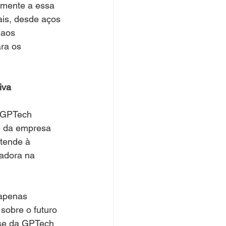
amente a essa 
ais, desde aços 
 aos 
ra os 
iva
a GPTech 
e da empresa 
tende à 
vadora na 
apenas 
obre o futuro 
ise da GPTech 