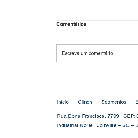
Comentários
Escreva um comentário
PontoTech no Agro:
payback rápido com união
metálica a frio
Início
Clinch
Segmentos
Rua Dona Francisca, 7799 | CEP:
Industrial Norte | Joinville – SC – B