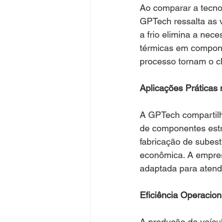
Ao comparar a tecnol
GPTech ressalta as v
a frio elimina a nec
térmicas em compone
processo tornam o cl
Aplicações Práticas
A GPTech compartilha
de componentes estru
fabricação de subestr
econômica. A empres
adaptada para atend
Eficiência Operacio
A produção de veícu