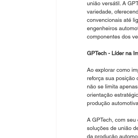
união versátil. A GP
variedade, oferecend
convencionais até li
engenheiros automoti
componentes dos veí
GPTech - Líder na I
Ao explorar como imp
reforça sua posição
não se limita apena
orientação estratégi
produção automotiva
A GPTech, com seu 
soluções de união d
da produção automot