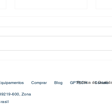
Como a inovação na
GP T
GPTECH impacta
Cone
diretamente o chão de
do f
fábrica
tecn
Política da Qualid
Equipamentos
Comprar
Blog
GPTECH
Contato
 89219-600, Zona
rasil