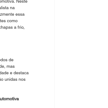
omotiva. Neste 
ista na 
cazmente essa 
ntes como 
hapas a frio, 
odos de 
de, mas 
dade e destaca 
ão unidas nos 
Automotiva