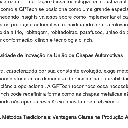
nda na implementação dessa tecnologia na indústria aut
s como a GPTech se posiciona como uma grande especial
ornecendo insights valiosos sobre como implementar efi
 na produção automotiva, considerando termos releva
olda a frio, rebitagem, rebitadeiras, parafusos, união de c
or conformação, clinch e tecnologia clinch.
sidade de Inovação na União de Chapas Automotivas
va, caracterizada por sua constante evolução, exige mét
enas atendam às demandas de resistência e durabilida
ciência operacional. A GPTech reconhece essa necessi
inch pode redefinir a forma como as chapas metálicas s
ando não apenas resistência, mas também eficiência.
s. Métodos Tradicionais: Vantagens Claras na Produção 