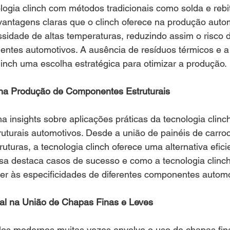
ogia clinch com métodos tradicionais como solda e rebi
antagens claras que o clinch oferece na produção autom
essidade de altas temperaturas, reduzindo assim o risco
ntes automotivos. A ausência de resíduos térmicos e a 
inch uma escolha estratégica para otimizar a produção.
 na Produção de Componentes Estruturais
 insights sobre aplicações práticas da tecnologia clinc
turais automotivos. Desde a união de painéis de carroc
uturas, a tecnologia clinch oferece uma alternativa efici
a destaca casos de sucesso e como a tecnologia clinch
er às especificidades de diferentes componentes automo
nal na União de Chapas Finas e Leves
los modernos muitas vezes envolve o uso de chapas fina