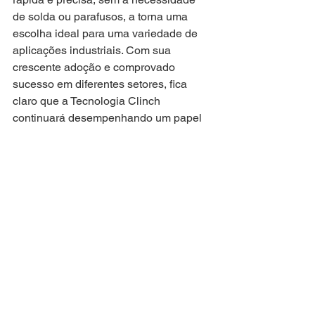
de solda ou parafusos, a torna uma 
escolha ideal para uma variedade de 
aplicações industriais. Com sua 
crescente adoção e comprovado 
sucesso em diferentes setores, fica 
claro que a Tecnologia Clinch 
continuará desempenhando um papel 
fundamental na fabricação moderna, 
impulsionando a eficiência, a 
qualidade e a inovação em todo o 
mundo.
Por GPTech - Especialistas em 
Tecnologia Clinch.
Blog