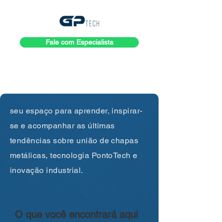
Fale com Especialista
seu espaço para aprender, inspirar-
se e acompanhar as últimas
tendências sobre união de chapas
metálicas, tecnologia PontoTech e
inovação industrial.
O que você encontrará aqui