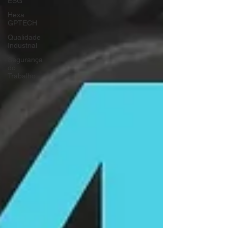
ESG
Hexa
GPTECH
Qualidade
Industrial
Segurança
do
Trabalho