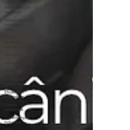
Sem
categoria
Sustentabilidade
Industrial
/ ESG
HVAC /
Aplicações
Industriais
Tecnologia
Indústria
HVAC
Aplicações
Industriais
Eficiência
Energética
Custos
Industriais
Governança
Industrial