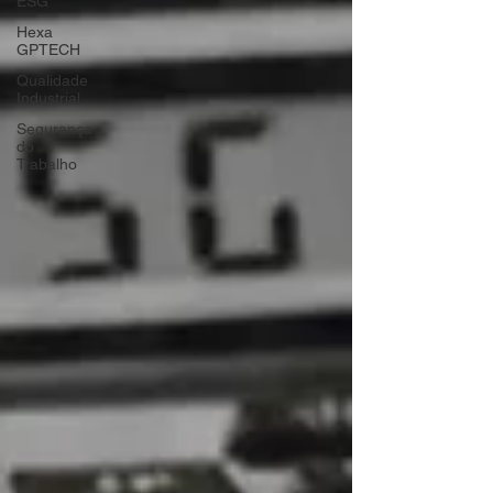
ESG
Hexa
GPTECH
Qualidade
Industrial
Segurança
do
Trabalho