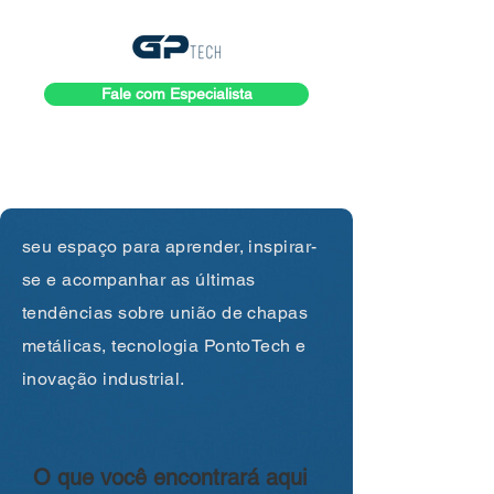
Fale com Especialista
seu espaço para aprender, inspirar-
se e acompanhar as últimas
tendências sobre união de chapas
metálicas, tecnologia PontoTech e
inovação industrial.
O que você encontrará aqui