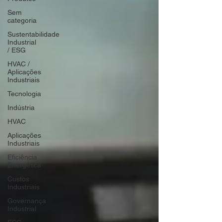
Sem
categoria
Sustentabilidade
Industrial
/ ESG
HVAC /
Aplicações
Industriais
Tecnologia
Indústria
HVAC
Aplicações
Industriais
Eficiência
Energética
Custos
Industriais
Governança
Industrial