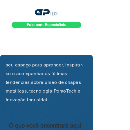
Fale com Especialista
seu espaço para aprender, inspirar-
se e acompanhar as últimas
tendências sobre união de chapas
metálicas, tecnologia PontoTech e
inovação industrial.
O que você encontrará aqui