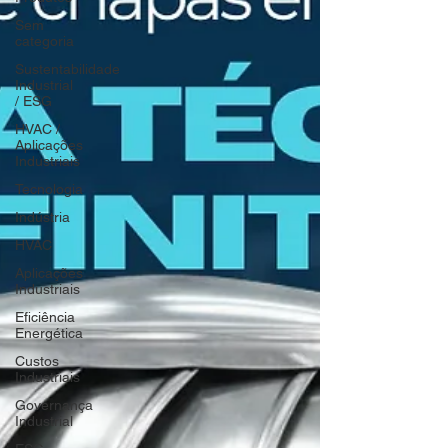
Sem
categoria
Sustentabilidade
Industrial
/ ESG
HVAC /
Aplicações
Industriais
Tecnologia
Indústria
HVAC
Aplicações
Industriais
Eficiência
Energética
Custos
Industriais
Governança
Industrial