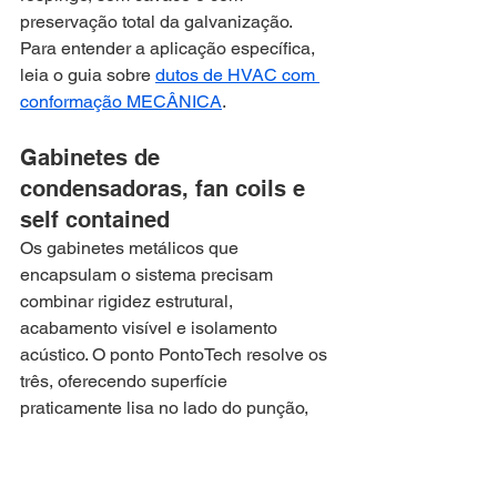
preservação total da galvanização. 
Para entender a aplicação específica, 
leia o guia sobre 
dutos de HVAC com 
conformação MECÂNICA
.
Gabinetes de 
condensadoras, fan coils e 
self contained
Os gabinetes metálicos que 
encapsulam o sistema precisam 
combinar rigidez estrutural, 
acabamento visível e isolamento 
acústico. O ponto PontoTech resolve os 
três, oferecendo superfície 
praticamente lisa no lado do punção, 
ausência de saliência relevante e junta 
firme que não vibra. Quando a chapa é 
pré-pintada, a tecnologia preserva o 